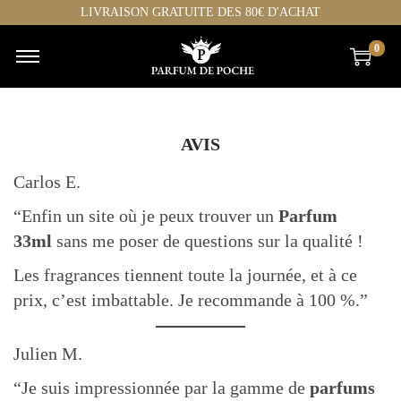
LIVRAISON GRATUITE DES 80€ D'ACHAT
0
C
P
h
a
o
s
AVIS
i
s
s
e
Carlos E.
i
r
“Enfin un site où je peux trouver un
Parfum
r
a
33ml
sans me poser de questions sur la qualité !
p
u
a
c
Les fragrances tiennent toute la journée, et à ce
r
o
prix, c’est imbattable. Je recommande à 100 %.”
c
n
a
t
Julien M.
t
e
“Je suis impressionnée par la gamme de
parfums
h
n