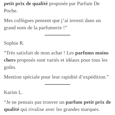
petit prix de qualité
proposée par Parfum De
é
u
Poche.
g
o
Mes collègues pensent que j’ai investi dans un
r
grand nom de la parfumerie !”
i
e
Sophie R.
“Très satisfait de mon achat ! Les
parfums moins
chers
proposés sont variés et idéaux pour tous les
goûts.
Mention spéciale pour leur rapidité d’expédition.”
Karim L.
“Je ne pensais pas trouver un
parfum petit prix de
qualité
qui rivalise avec les grandes marques.