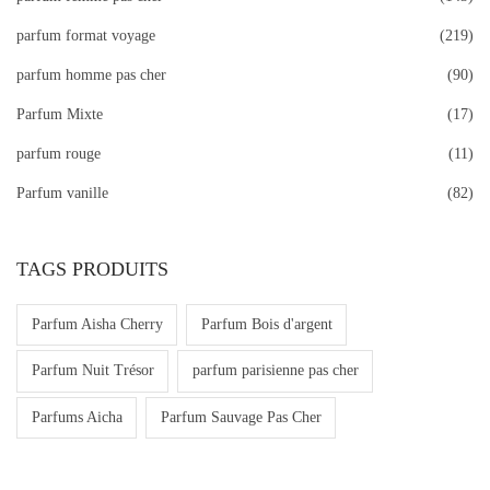
o
parfum format voyage
(219)
u
parfum homme pas cher
(90)
r
Parfum Mixte
(17)
:
parfum rouge
(11)
>
Parfum vanille
(82)
TAGS PRODUITS
Parfum Aisha Cherry
Parfum Bois d'argent
Parfum Nuit Trésor
parfum parisienne pas cher
Parfums Aicha
Parfum Sauvage Pas Cher