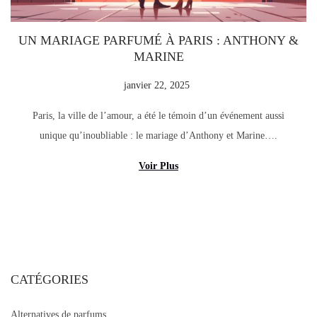
é
u
g
UN MARIAGE PARFUMÉ À PARIS : ANTHONY &
o
MARINE
r
P
janvier 22, 2025
a
i
u
o
e
Paris, la ville de l’amour, a été le témoin d’un événement aussi
b
û
unique qu’inoubliable : le mariage d’Anthony et Marine….
l
t
i
2
Voir Plus
é
5
l
,
e
2
0
2
CATÉGORIES
5
Alternatives de parfums