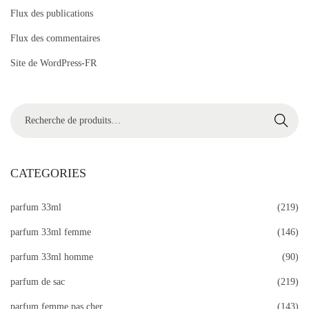
Flux des publications
Flux des commentaires
Site de WordPress-FR
R
Recherc
e
her
c
h
CATEGORIES
e
parfum 33ml
(219)
r
c
parfum 33ml femme
(146)
h
parfum 33ml homme
(90)
e
parfum de sac
(219)
r
p
parfum femme pas cher
(143)