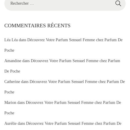
e
c
h
COMMENTAIRES RÉCENTS
e
Léa Léa
dans
Découvrez Votre Parfum Sensuel Femme chez Parfum De
r
c
Poche
h
Amandine
dans
Découvrez Votre Parfum Sensuel Femme chez Parfum
e
De Poche
r
p
Catherine
dans
Découvrez Votre Parfum Sensuel Femme chez Parfum De
o
Poche
u
Marion
dans
Découvrez Votre Parfum Sensuel Femme chez Parfum De
r
Poche
:
Aurélie
dans
Découvrez Votre Parfum Sensuel Femme chez Parfum De