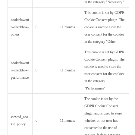
in the category "Necessary".
This cookie is set by GDPR
cookielawinf
Cookie Consent plugin. The
o-checkbox-
0
11 months
cookie is used to store the
others
user consent for the cookies
in the category "Other.
This cookie is set by GDPR
Cookie Consent plugin. The
cookielawinf
cookie is used to store the
o-checkbox-
0
11 months
user consent for the cookies
performance
in the category
"Performance".
The cookie is set by the
GDPR Cookie Consent
plugin and is used to store
viewed_coo
0
11 months
whether or not user has
kie_policy
consented to the use of
cookies. It does not store