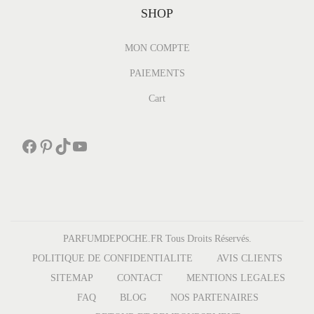
SHOP
o
n
MON COMPTE
PAIEMENTS
Cart
Facebook
Pinterest
TikTok
YouTube
PARFUMDEPOCHE.FR Tous Droits Réservés.
POLITIQUE DE CONFIDENTIALITE
AVIS CLIENTS
SITEMAP
CONTACT
MENTIONS LEGALES
FAQ
BLOG
NOS PARTENAIRES