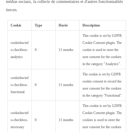
médias sociaux, la collecte de commentaires et d'autres fonctionnalités
tierces.
Cookie
Type
Durée
Description
This cookie is set by GDPR
cookielawinf
Cookie Consent plugin. The
o-checkbox-
0
11 months
cookie is used to store the
analytics
user consent for the cookies
in the category "Analytics".
The cookie is set by GDPR
cookielawinf
cookie consent to record the
o-checkbox-
0
11 months
user consent for the cookies
functional
in the category "Functional".
This cookie is set by GDPR
cookielawinf
Cookie Consent plugin. The
o-checkbox-
0
11 months
cookies is used to store the
necessary
user consent for the cookies