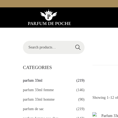
S
S
k
k
i
i
p
p
S
Search
t
t
e
o
o
a
n
c
r
CATEGORIES
a
o
c
v
n
parfum 33ml
(219)
h
i
t
f
parfum 33ml femme
(146)
g
e
o
Showing
1
–
12
of
parfum 33ml homme
(90)
a
n
r
parfum de sac
(219)
t
t
:
i
>