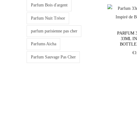
c
c
Parfum Bois d'argent
e
e
Parfum Nuit Trésor
parfum parisienne pas cher
PARFUM 3
33ML I
Parfums Aicha
BOTTL
€
1
Parfum Sauvage Pas Cher