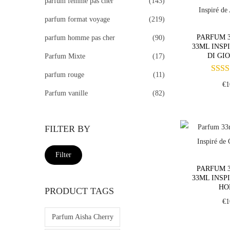
parfum femme pas cher
(143)
o
parfum format voyage
(219)
n
PARFUM 3
parfum homme pas cher
(90)
33ML INSP
DI GI
Parfum Mixte
(17)
parfum rouge
(11)
€
1
Parfum vanille
(82)
FILTER BY
M
M
Filter
i
a
PARFUM 3
33ML INSP
n
x
HO
PRODUCT TAGS
p
p
€
1
r
r
Parfum Aisha Cherry
i
i