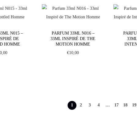
3ML N015 –
PARFUM 33ML N016 –
PARFU
NSPIRÉ DE
33ML INSPIRÉ DE THE
33ML
ED HOMME
MOTION HOMME
INTE
0,00
€
10,00
1
2
3
4
…
17
18
19