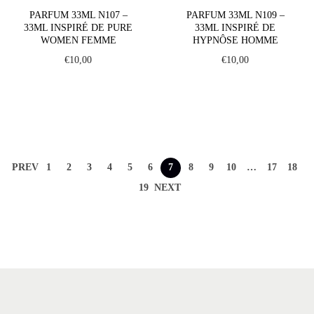
PARFUM 33ML N107 –
PARFUM 33ML N109 –
33ML INSPIRÉ DE PURE
33ML INSPIRÉ DE
WOMEN FEMME
HYPNÔSE HOMME
€
10,00
€
10,00
PREV
1
2
3
4
5
6
7
8
9
10
…
17
18
19
NEXT