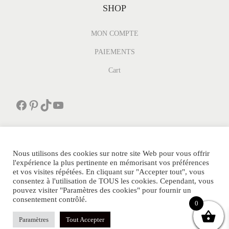
SHOP
MON COMPTE
PAIEMENTS
Cart
Facebook
Pinterest
TikTok
YouTube
Nous utilisons des cookies sur notre site Web pour vous offrir
l'expérience la plus pertinente en mémorisant vos préférences
et vos visites répétées. En cliquant sur "Accepter tout", vous
PARFUMDEPOCHE.FR Tous Droits Réservés.
consentez à l'utilisation de TOUS les cookies. Cependant, vous
POLITIQUE DE CONFIDENTIALITE
AVIS CLIENTS
pouvez visiter "Paramètres des cookies" pour fournir un
consentement contrôlé.
SITEMAP
CONTACT
MENTIONS LEGALES
FAQ
0
BLOG
NOS PARTENAIRES
Paramètres
Tout Accepter