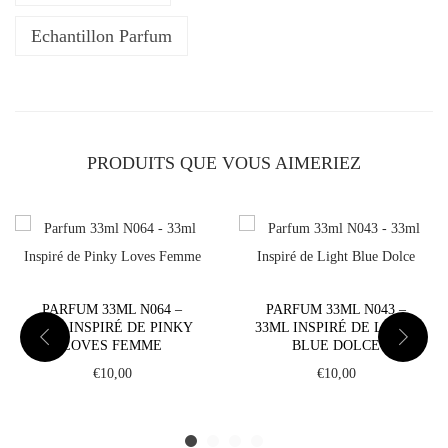
r
f
Echantillon Parfum
u
m
3
3
PRODUITS QUE VOUS AIMERIEZ
m
l
N
0
6
PARFUM 33ML N064 –
PARFUM 33ML N043 –
5
33ML INSPIRÉ DE PINKY
33ML INSPIRÉ DE LIGHT
-
LOVES FEMME
BLUE DOLCE
3
€
10,00
€
10,00
3
m