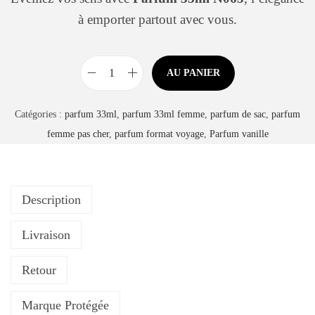
é
u
à emporter partout avec vous.
g
o
r
AU PANIER
q
i
u
e
Catégories :
parfum 33ml
,
parfum 33ml femme
,
parfum de sac
,
parfum
a
femme pas cher
,
parfum format voyage
,
Parfum vanille
n
t
i
Description
t
é
Livraison
d
e
Retour
P
a
Marque Protégée