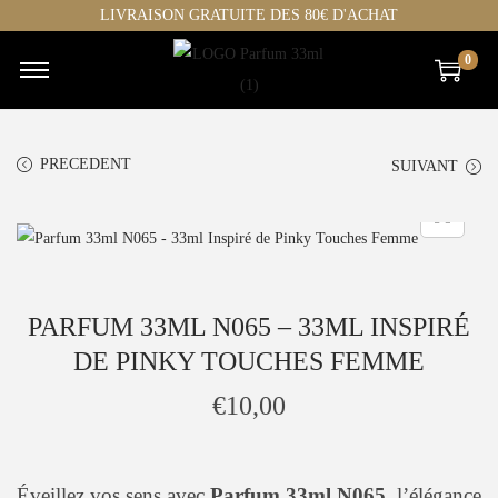
LIVRAISON GRATUITE DES 80€ D'ACHAT
0
C
P
h
a
o
s
PRECEDENT
SUIVANT
i
s
s
e
i
r
r
a
p
u
PARFUM 33ML N065 – 33ML INSPIRÉ
a
c
DE PINKY TOUCHES FEMME
r
o
c
n
€
10,00
a
t
t
e
h
n
Éveillez vos sens avec
Parfum 33ml N065
, l’élégance