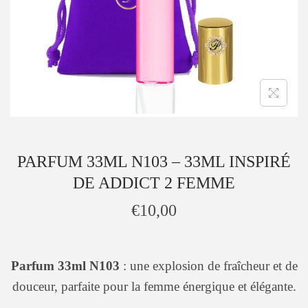
é
u
g
o
r
i
e
PARFUM 33ML N103 – 33ML INSPIRÉ
DE ADDICT 2 FEMME
€
10,00
Parfum 33ml N103
: une explosion de fraîcheur et de
douceur, parfaite pour la femme énergique et élégante.