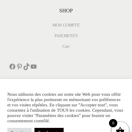
SHOP
MON COMPTE
PAIEMENTS
Cart
Facebook
Pinterest
TikTok
YouTube
Nous utilisons des cookies sur notre site Web pour vous offrir
l'expérience la plus pertinente en mémorisant vos préférences
et vos visites répétées. En cliquant sur "Accepter tout", vous
PARFUMDEPOCHE.FR Tous Droits Réservés.
consentez à l'utilisation de TOUS les cookies. Cependant, vous
POLITIQUE DE CONFIDENTIALITE
AVIS CLIENTS
pouvez visiter "Paramètres des cookies" pour fournir un
consentement contrôlé.
SITEMAP
CONTACT
MENTIONS LEGALES
FAQ
0
BLOG
NOS PARTENAIRES