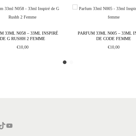
f
u
m
3
M 33ML N058 – 33ML INSPIRÉ
PARFUM 33ML N005 – 33ML I
3
DE G RUSHH 2 FEMME
DE CODE FEMME
m
€
10,00
€
10,00
l
N
1
1
2
-
3
3
m
Tok
YouTube
l