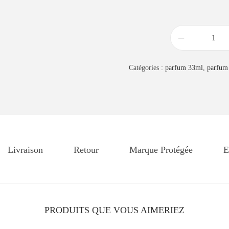
q
u
Catégories :
parfum 33ml
,
parfum
a
n
t
i
t
é
Livraison
Retour
Marque Protégée
E
d
e
P
a
PRODUITS QUE VOUS AIMERIEZ
r