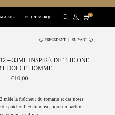
0
M AISHA
NOTRE MARQUE
PRECEDENT
SUIVANT
2 – 33ML INSPIRÉ DE THE ONE
RT DOLCE HOMME
€
10,00
12
mêle la fraîcheur du romarin et des notes
ur du patchouli et du musc, pour un parfum
énergique et raffiné.