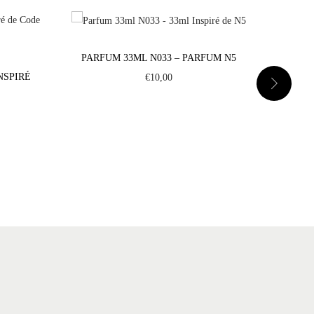
PARFUM 33ML N033 – PARFUM N5
NSPIRÉ
PARFU
€
10,00
D