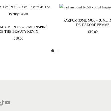
f
u
m
PARFUM 33ML N050 – 33ML I
3
DE J’ADORE FEMME
M 33ML N035 – 33ML INSPIRÉ
3
DE THE BEAUTY KEVIN
€
10,00
m
€
10,00
l
N
1
8
9
-
3
3
m
Tok
YouTube
l