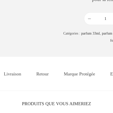
q
u
Catégories :
parfum 33ml
,
parfum
a
f
n
t
i
t
é
Livraison
Retour
Marque Protégée
E
d
e
P
a
PRODUITS QUE VOUS AIMERIEZ
r