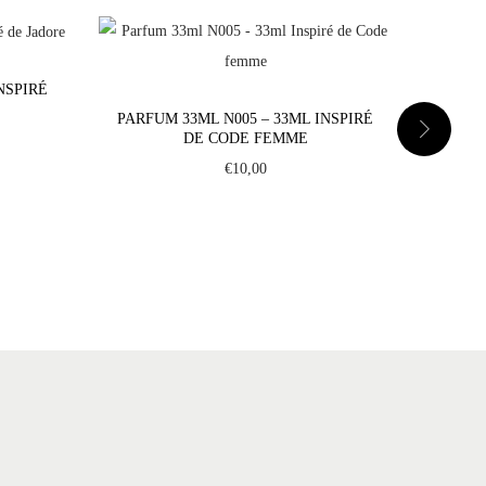
NSPIRÉ
PARFUM 33ML N005 – 33ML INSPIRÉ
PARFU
DE CODE FEMME
D
€
10,00