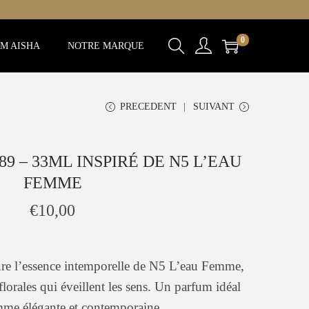
0
M AISHA
NOTRE MARQUE
PRECEDENT
SUIVANT
9 – 33ML INSPIRÉ DE N5 L’EAU
FEMME
€
10,00
re l’essence intemporelle de N5 L’eau Femme,
florales qui éveillent les sens. Un parfum idéal
mme élégante et contemporaine.