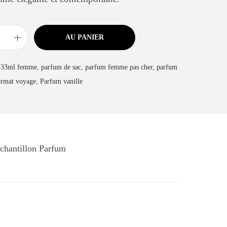
AU PANIER
 33ml femme
,
parfum de sac
,
parfum femme pas cher
,
parfum
ormat voyage
,
Parfum vanille
chantillon Parfum