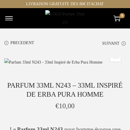
LIVRAISON GRATUITE DES 80€ D'ACHAT
0
C
P
h
a
o
s
PRECEDENT
SUIVANT
i
s
s
e
i
r
r
a
p
u
PARFUM 33ML N243 – 33ML INSPIRÉ
a
c
DE ERBA PURA HOMME
r
o
c
n
€
10,00
a
t
t
e
h
n
Le
Parfum 33ml N243
pour homme évoque une