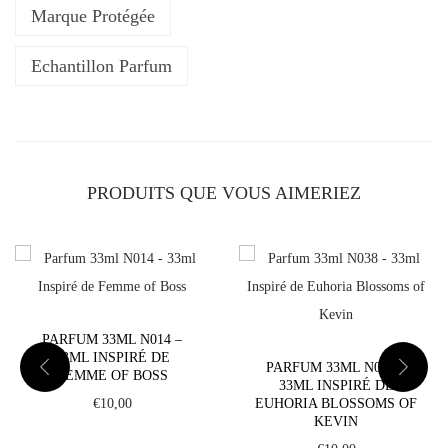
a
Marque Protégée
r
f
Echantillon Parfum
u
m
3
3
PRODUITS QUE VOUS AIMERIEZ
m
l
N
2
4
PARFUM 33ML N014 –
3
33ML INSPIRÉ DE
PARFUM 33ML N038 –
-
FEMME OF BOSS
33ML INSPIRÉ DE
3
€
10,00
EUHORIA BLOSSOMS OF
KEVIN
3