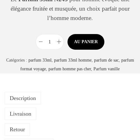
é
u
élégance fruitée et musquée, un choix parfait pour
g
l’homme moderne.
o
r
i
AU PANIER
q
e
u
Catégories :
parfum 33ml
,
parfum 33ml homme
,
parfum de sac
,
parfum
a
format voyage
,
parfum homme pas cher
,
Parfum vanille
n
t
i
Description
t
é
Livraison
d
e
Retour
P