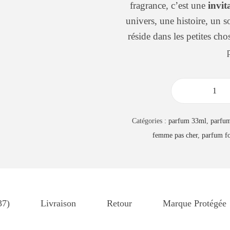
fragrance, c’est une
invit
univers, une histoire, un s
réside dans les petites ch
q
u
Catégories :
parfum 33ml
,
parfu
a
femme pas cher
,
parfum f
n
t
i
t
é
37)
Livraison
Retour
Marque Protégée
d
e