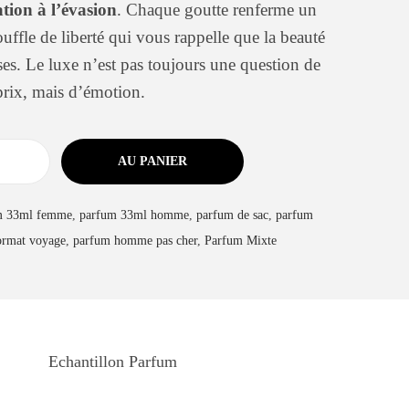
ation à l’évasion
. Chaque goutte renferme un
ouffle de liberté qui vous rappelle que la beauté
oses. Le luxe n’est pas toujours une question de
prix, mais d’émotion.
AU PANIER
m 33ml femme
,
parfum 33ml homme
,
parfum de sac
,
parfum
ormat voyage
,
parfum homme pas cher
,
Parfum Mixte
Echantillon Parfum