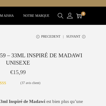
0
M AISHA
NOTRE MARQUE
PRECEDENT
SUIVANT
59 – 33ML INSPIRÉ DE MADAWI
UNISEXE
€
15,99
(
37
avis client)
3ml Inspiré de Madawi
est bien plus qu’une