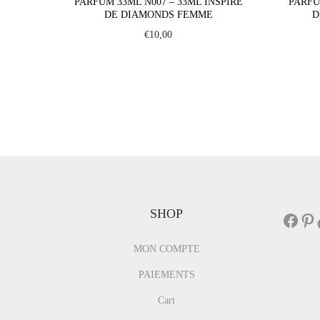
PARFUM 33ML N007 – 33ML INSPIRÉ
PARFU
DE DIAMONDS FEMME
D
€
10,00
SHOP
Facebook
Pinterest
Tik
MON COMPTE
PAIEMENTS
Cart