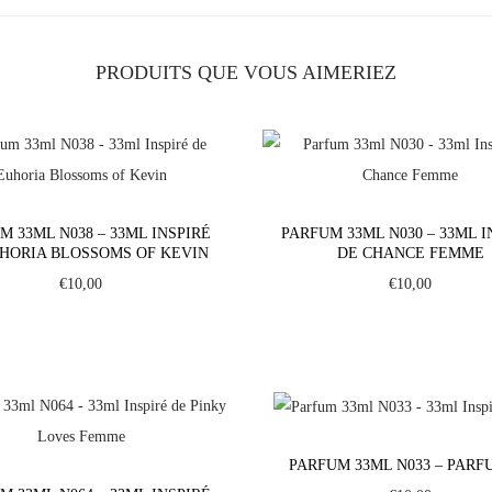
P
a
PRODUITS QUE VOUS AIMERIEZ
r
f
u
m
3
M 33ML N038 – 33ML INSPIRÉ
PARFUM 33ML N030 – 33ML I
3
HORIA BLOSSOMS OF KEVIN
DE CHANCE FEMME
m
€
10,00
€
10,00
l
N
2
5
9
-
PARFUM 33ML N033 – PARF
3