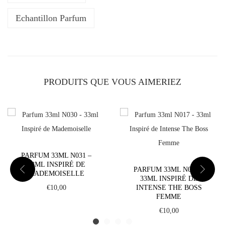
r
f
Echantillon Parfum
u
m
3
3
PRODUITS QUE VOUS AIMERIEZ
m
l
N
0
1
PARFUM 33ML N031 –
8
33ML INSPIRÉ DE
PARFUM 33ML N017 –
-
MADEMOISELLE
33ML INSPIRÉ DE
3
€
10,00
INTENSE THE BOSS
FEMME
3
€
10,00
m