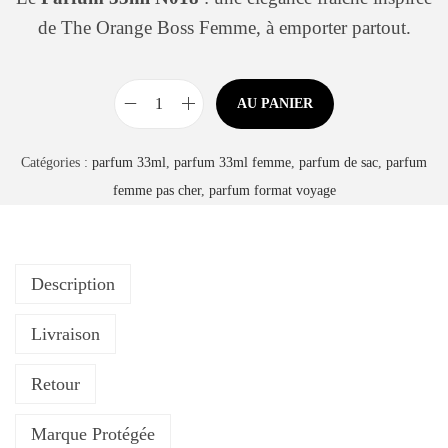
é
u
de The Orange Boss Femme, à emporter partout.
g
o
r
AU PANIER
q
i
u
e
Catégories :
parfum 33ml
,
parfum 33ml femme
,
parfum de sac
,
parfum
a
femme pas cher
,
parfum format voyage
n
t
i
Description
t
é
Livraison
d
e
Retour
P
a
Marque Protégée