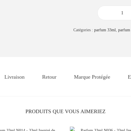
q
u
Catégories :
parfum 33ml
,
parfum
a
n
t
i
t
é
Livraison
Retour
Marque Protégée
E
d
e
P
a
PRODUITS QUE VOUS AIMERIEZ
r
f