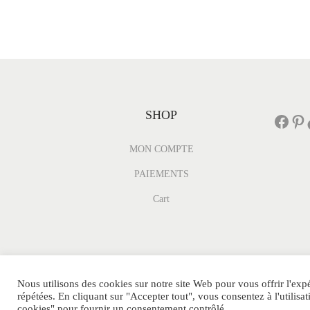
SHOP
Facebook
Pinterest
Tik
MON COMPTE
PAIEMENTS
Cart
Nous utilisons des cookies sur notre site Web pour vous offrir l'exp
PARFUMDEPOCHE.FR Tous
POLITIQUE DE CONFI
répétées. En cliquant sur "Accepter tout", vous consentez à l'utili
Droits Réservés.
NOS PARTENAIRE
cookies" pour fournir un consentement contrôlé.