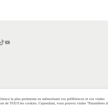
n
s
p
i
r
é
d
Tok
YouTube
e
I
n
t
e
n
s
e
érience la plus pertinente en mémorisant vos préférences et vos visites
DENTIALITE
AVIS CLIENTS
SITEMAP
CONTACT
MEN
T
sation de TOUS les cookies. Cependant, vous pouvez visiter "Paramètres d
S
RETOUR ET REMBOURSEMENT