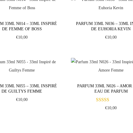
u
m
3
M 33ML N014 – 33ML INSPIRÉ
PARFUM 33ML N036 – 33ML I
3
DE FEMME OF BOSS
DE EUHORIA KEVIN
m
€
10,00
€
10,00
l
N
0
1
7
-
M 33ML N055 – 33ML INSPIRÉ
PARFUM 33ML N026 – AMOR
DE GUILTYS FEMME
EAU DE PARFUM
3
€
10,00
3
€
10,00
m
l
I