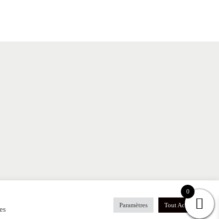
0
TIONS LEGALES
FAQ
BLOG
Paramètres
Tout Accepter
es