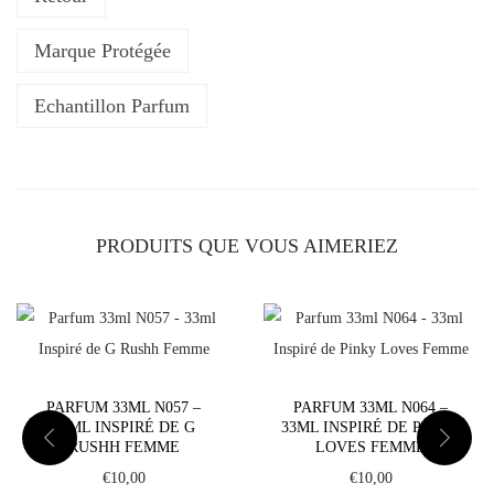
P
a
Marque Protégée
r
f
Echantillon Parfum
u
m
3
3
PRODUITS QUE VOUS AIMERIEZ
m
l
N
1
2
PARFUM 33ML N057 –
PARFUM 33ML N064 –
7
33ML INSPIRÉ DE G
33ML INSPIRÉ DE PINKY
-
RUSHH FEMME
LOVES FEMME
3
€
10,00
€
10,00