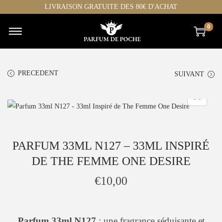
LIVRAISON GRATUITE DES 80€ D'ACHAT
0
C
P
h
a
o
s
PRECEDENT
SUIVANT
i
s
s
e
i
r
r
a
p
u
PARFUM 33ML N127 – 33ML INSPIRÉ
a
c
DE THE FEMME ONE DESIRE
r
o
c
n
€
10,00
a
t
t
e
h
n
Parfum 33ml N127
: une fragrance séduisante et