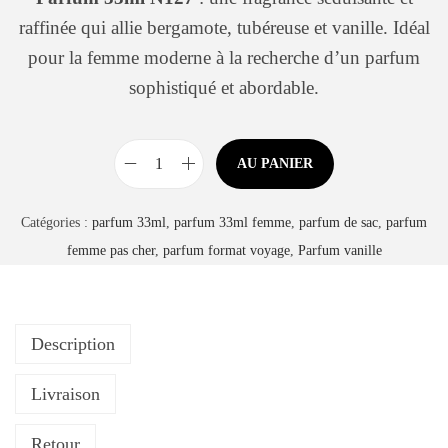
é
u
raffinée qui allie bergamote, tubéreuse et vanille. Idéal
g
pour la femme moderne à la recherche d’un parfum
o
sophistiqué et abordable.
r
i
e
AU PANIER
q
u
Catégories :
parfum 33ml
,
parfum 33ml femme
,
parfum de sac
,
parfum
a
femme pas cher
,
parfum format voyage
,
Parfum vanille
n
t
i
Description
t
é
Livraison
d
e
Retour