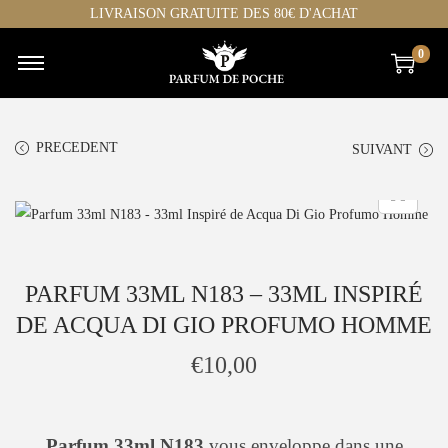
LIVRAISON GRATUITE DES 80€ D'ACHAT
0
C
P
h
a
o
s
PRECEDENT
SUIVANT
i
s
s
e
i
r
r
a
p
u
PARFUM 33ML N183 – 33ML INSPIRÉ
a
c
DE ACQUA DI GIO PROFUMO HOMME
r
o
c
n
€
10,00
a
t
t
e
h
n
Parfum 33ml N183
vous enveloppe dans une