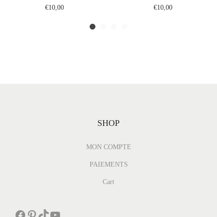
3
€
10,00
€
10,00
3
m
l
I
n
s
p
i
SHOP
r
é
MON COMPTE
d
PAIEMENTS
e
A
Cart
c
q
Facebook
Pinterest
TikTok
YouTube