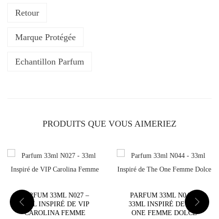
e
Retour
P
a
Marque Protégée
r
f
Echantillon Parfum
u
m
3
3
PRODUITS QUE VOUS AIMERIEZ
m
l
N
1
8
PARFUM 33ML N027 –
PARFUM 33ML N044 –
3
33ML INSPIRÉ DE VIP
33ML INSPIRÉ DE THE
-
CAROLINA FEMME
ONE FEMME DOLCE