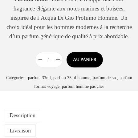
é
u
fragrance élégante aux notes marines et boisées,
g
inspirée de l’Acqua Di Gio Profumo Homme. Un
o
choix idéal pour les hommes modernes à la recherche
r
d’un parfum générique de qualité à prix abordable.
i
e
AU PANIER
q
u
Catégories :
parfum 33ml
,
parfum 33ml homme
,
parfum de sac
,
parfum
a
format voyage
,
parfum homme pas cher
n
t
i
Description
t
é
Livraison
d