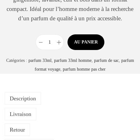
compact. Idéal pour l’homme moderne à la recherche
d’un parfum de qualité à un prix accessible.
AU PANIER
q
u
Catégories :
parfum 33ml
,
parfum 33ml homme
,
parfum de sac
,
parfum
a
format voyage
,
parfum homme pas cher
n
t
i
Description
t
é
Livraison
d
e
Retour
P