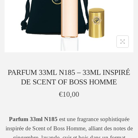
é
u
g
o
r
i
e
PARFUM 33ML N185 – 33ML INSPIRÉ
DE SCENT OF BOSS HOMME
€
10,00
Parfum 33ml N185
est une fragrance sophistiquée
inspirée de Scent of Boss Homme, alliant des notes de
gingembre, lavande, cuir et bois dans un format