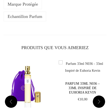
a
Marque Protégée
r
f
Echantillon Parfum
u
m
3
3
PRODUITS QUE VOUS AIMERIEZ
m
l
N
1
8
PARFUM 33ML N036 –
5
33ML INSPIRÉ DE
-
EUHORIA KEVIN
3
€
10,00
3