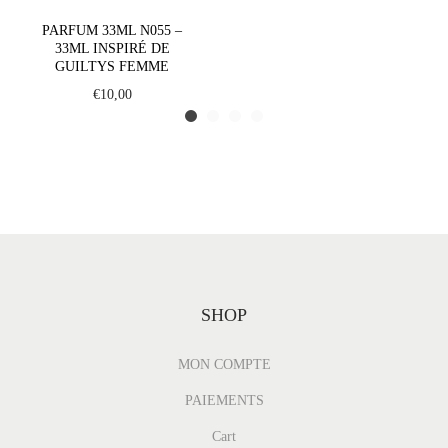
m
PARFUM 33ML N055 –
l
33ML INSPIRÉ DE
I
GUILTYS FEMME
n
€
10,00
s
p
i
r
é
d
e
SHOP
S
c
MON COMPTE
e
n
PAIEMENTS
t
Cart