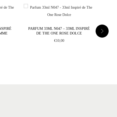
NSPIRÉ
PARFUM 33ML N047 – 33ML INSPIRÉ
PARFU
EMME
DE THE ONE ROSE DOLCE
€
10,00