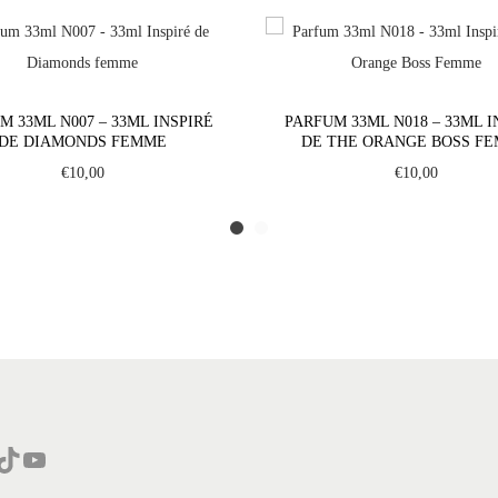
f
u
m
3
M 33ML N007 – 33ML INSPIRÉ
PARFUM 33ML N018 – 33ML I
3
DE DIAMONDS FEMME
DE THE ORANGE BOSS F
m
€
10,00
€
10,00
l
N
2
2
1
-
3
3
m
Tok
YouTube
l