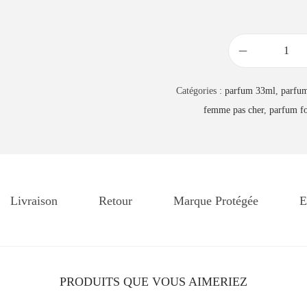
q
u
Catégories :
parfum 33ml
,
parfu
a
femme pas cher
,
parfum f
n
t
i
t
é
Livraison
Retour
Marque Protégée
E
d
e
P
a
PRODUITS QUE VOUS AIMERIEZ
r