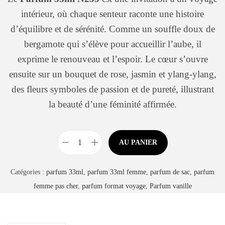
é
u
intérieur, où chaque senteur raconte une histoire
g
d’équilibre et de sérénité. Comme un souffle doux de
o
bergamote qui s’élève pour accueillir l’aube, il
r
exprime le renouveau et l’espoir. Le cœur s’ouvre
i
ensuite sur un bouquet de rose, jasmin et ylang-ylang,
e
des fleurs symboles de passion et de pureté, illustrant
la beauté d’une féminité affirmée.
AU PANIER
q
u
Catégories :
parfum 33ml
,
parfum 33ml femme
,
parfum de sac
,
parfum
a
femme pas cher
,
parfum format voyage
,
Parfum vanille
n
t
i