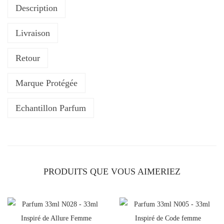
Description
t
é
Livraison
d
e
Retour
P
a
Marque Protégée
r
f
Echantillon Parfum
u
m
3
3
PRODUITS QUE VOUS AIMERIEZ
m
l
N
2