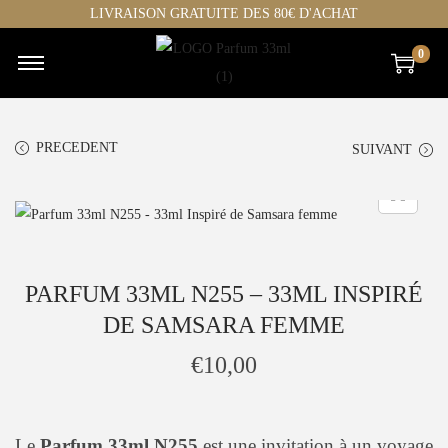
LIVRAISON GRATUITE DES 80€ D'ACHAT
0
C
P
h
a
o
s
PRECEDENT
SUIVANT
i
s
s
e
i
r
r
a
p
u
PARFUM 33ML N255 – 33ML INSPIRÉ
a
c
DE SAMSARA FEMME
r
o
c
n
€
10,00
a
t
t
e
h
n
Le
Parfum 33ml N255
est une invitation à un voyage