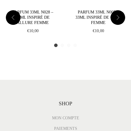
5
PARFUM 33ML N028 –
PARFUM 33ML N005 –
5
33ML INSPIRÉ DE
33ML INSPIRÉ DE CODE
-
ALLURE FEMME
FEMME
3
€
10,00
€
10,00
3
m
l
I
n
s
p
i
SHOP
r
é
MON COMPTE
d
e
PAIEMENTS