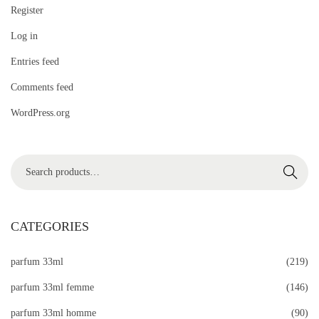
Register
Log in
Entries feed
Comments feed
WordPress.org
S
Search
e
a
r
CATEGORIES
c
parfum 33ml
(219)
h
f
parfum 33ml femme
(146)
o
parfum 33ml homme
(90)