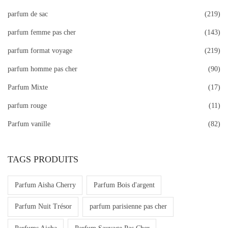
r
parfum de sac
(219)
:
>
parfum femme pas cher
(143)
parfum format voyage
(219)
parfum homme pas cher
(90)
Parfum Mixte
(17)
parfum rouge
(11)
Parfum vanille
(82)
TAGS PRODUITS
Parfum Aisha Cherry
Parfum Bois d'argent
Parfum Nuit Trésor
parfum parisienne pas cher