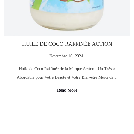
o
n
HUILE DE COCO RAFFINÉE ACTION
P
November 16, 2024
D
o
e
Huile de Coco Raffinée de la Marque Action : Un Trésor
s
c
Abordable pour Votre Beauté et Votre Bien-être Merci de…
t
e
e
m
Read More
d
b
o
e
n
r
1
2