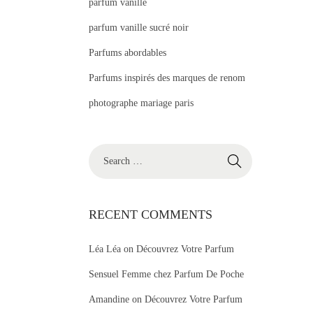
parfum vanille
parfum vanille sucré noir
Parfums abordables
Parfums inspirés des marques de renom
photographe mariage paris
S
e
a
r
RECENT COMMENTS
c
Léa Léa
on
Découvrez Votre Parfum
h
f
Sensuel Femme chez Parfum De Poche
o
Amandine
on
Découvrez Votre Parfum
r