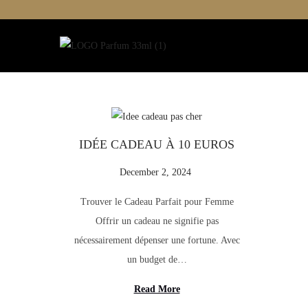
S
S
k
k
i
i
p
p
t
t
IDÉE CADEAU À 10 EUROS
o
o
n
c
P
December 2, 2024
D
a
o
o
e
Trouver le Cadeau Parfait pour Femme
v
n
s
c
Offrir un cadeau ne signifie pas
i
t
t
e
nécessairement dépenser une fortune. Avec
g
e
e
m
un budget de…
a
n
d
b
t
t
o
e
Read More
i
n
r