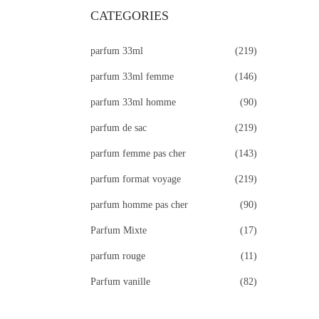
r
CATEGORIES
c
parfum 33ml
(219)
h
f
parfum 33ml femme
(146)
o
parfum 33ml homme
(90)
r
parfum de sac
(219)
:
>
parfum femme pas cher
(143)
parfum format voyage
(219)
parfum homme pas cher
(90)
Parfum Mixte
(17)
parfum rouge
(11)
Parfum vanille
(82)