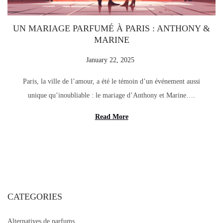
o
n
UN MARIAGE PARFUMÉ À PARIS : ANTHONY &
MARINE
P
January 22, 2025
A
o
u
Paris, la ville de l’amour, a été le témoin d’un événement aussi
s
g
unique qu’inoubliable : le mariage d’Anthony et Marine….
t
u
e
s
Read More
d
t
o
2
n
5
,
2
CATEGORIES
0
2
Alternatives de parfums