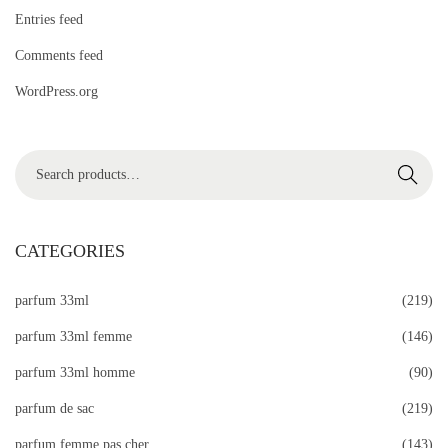
Entries feed
Comments feed
WordPress.org
S
Search
e
a
r
CATEGORIES
c
parfum 33ml
(219)
h
f
parfum 33ml femme
(146)
o
parfum 33ml homme
(90)
r
parfum de sac
(219)
:
>
parfum femme pas cher
(143)